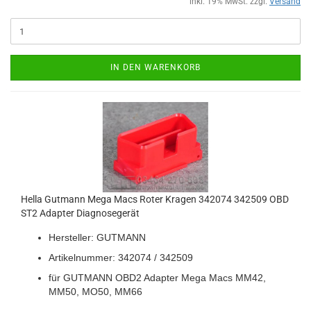
inkl. 19% MwSt. zzgl.
Versand
IN DEN WARENKORB
Hella Gut­mann Mega Macs Roter Kra­gen 342074 342509 OBD
ST2 Ad­ap­ter Dia­gno­se­ge­rät
Her­stel­ler: GUT­MANN
Ar­ti­kel­num­mer: 342074 / 342509
für GUT­MANN OBD2 Ad­ap­ter Mega Macs MM42,
MM50, MO50, MM66