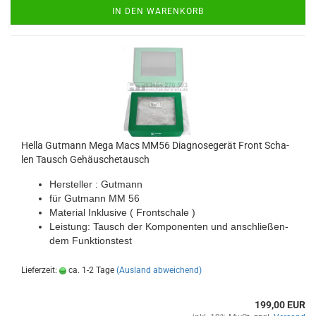
IN DEN WARENKORB
Hella Gut­mann Mega Macs MM56 Dia­gno­se­ge­rät Front Scha­
len Tausch Ge­häu­s­che­tausch
Her­stel­ler : Gut­mann
für Gut­mann MM 56
Ma­te­ri­al In­klu­si­ve ( Front­scha­le )
Leis­tung: Tausch der Kom­po­nen­ten und an­schlie­ßen­
dem Funk­ti­ons­test
Lieferzeit:
ca. 1-2 Tage
(Ausland abweichend)
199,00 EUR