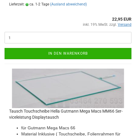
Lieferzeit:
ca. 1-2 Tage
(Ausland abweichend)
22,95 EUR
inkl. 19% MwSt. zzgl.
Versand
IN DEN WARENKORB
Tausch Touch­schei­be Hella Gut­mann Mega Macs MM66 Ser­
vice­leis­tung Dis­play­tausch
für Gut­mann Mega Macs 66
Ma­te­ri­al In­klu­si­ve ( Touch­schei­be, Fo­li­en­rah­men für