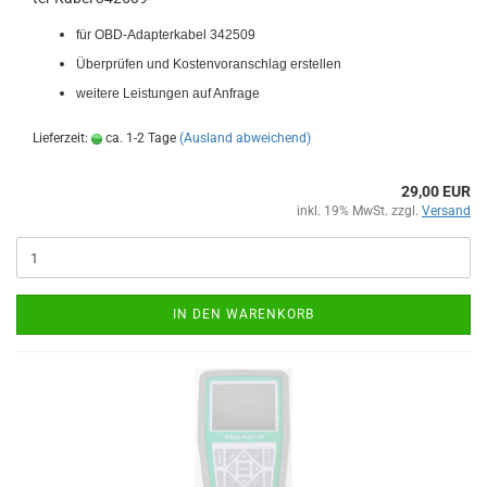
f
ür OBD-​Adapterkabel 342509
Über­prü­fen und Kos­ten­vor­anschlag er­stel­len
wei­te­re Leis­tun­gen auf An­fra­ge
Lieferzeit:
ca. 1-2 Tage
(Ausland abweichend)
29,00 EUR
inkl. 19% MwSt. zzgl.
Versand
IN DEN WARENKORB