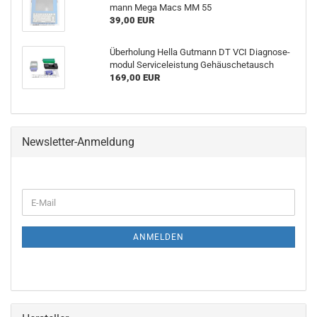
mann Mega Macs MM 55
39,00 EUR
Über­ho­lung Hella Gut­mann DT VCI Dia­gno­se­
mo­dul Ser­vice­leis­tung Ge­häusche­tausch
169,00 EUR
Newsletter-Anmeldung
ANMELDEN