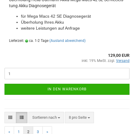
tung Akku Dia­gno­se­ge­rät
für Mega Macs 42 SE Dia­gno­se­ge­rät
Über­ho­lung Ihres Akku
wei­te­re Leis­tun­gen auf An­fra­ge
Lieferzeit:
ca. 1-2 Tage
(Ausland abweichend)
129,00 EUR
inkl. 19% MwSt. zzgl.
Versand
IN DEN WARENKORB
Sortieren nach
8 pro Seite
«
1
2
3
»