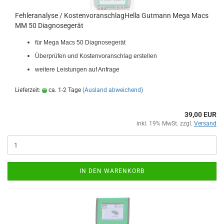
Feh­ler­ana­ly­se / Kos­ten­vor­an­schlag­Hel­la Gut­mann Mega Macs
MM 50 Dia­gno­se­ge­rät
f
ür Mega Macs 50 Dia­gno­se­ge­rät
Über­prü­fen und Kos­ten­vor­anschlag er­stel­len
wei­te­re Leis­tun­gen auf An­fra­ge
Lieferzeit:
ca. 1-2 Tage
(Ausland abweichend)
39,00 EUR
inkl. 19% MwSt. zzgl.
Versand
IN DEN WARENKORB