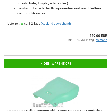
Front­scha­le, Dis­play­schutz­fo­lie )
Leis­tung: Tausch der Kom­po­nen­ten und an­schlie­ßen­
dem Funk­ti­ons­test
Lieferzeit:
ca. 1-2 Tage
(Ausland abweichend)
449,00 EUR
inkl. 19% MwSt. zzgl.
Versand
IN DEN WARENKORB
Über­ho­lung Hella Gut­mann Akku Mega Macs 42 SE Ser­vice­leis­