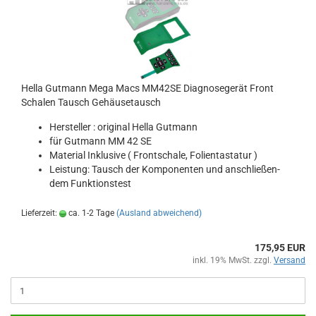
Hella Gut­mann Mega Macs MM42SE Dia­gno­se­ge­rät Front
Scha­len Tausch Ge­häu­se­tausch
Her­stel­ler : ori­gi­nal Hella Gut­mann
für Gut­mann MM 42 SE
Ma­te­ri­al In­klu­si­ve ( Front­scha­le, Fo­li­en­tas­ta­tur )
Leis­tung: Tausch der Kom­po­nen­ten und an­schlie­ßen­
dem Funk­ti­ons­test
Lieferzeit:
ca. 1-2 Tage
(Ausland abweichend)
175,95 EUR
inkl. 19% MwSt. zzgl.
Versand