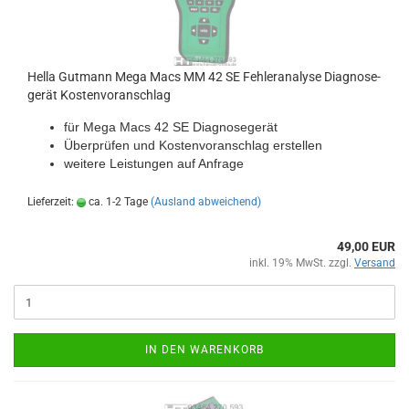
Hella Gut­mann Mega Macs MM 42 SE Feh­ler­ana­ly­se Dia­gno­se­
ge­rät Kos­ten­vor­an­schlag
für Mega Macs 42 SE Dia­gno­se­ge­rät
Über­prü­fen und Kos­ten­vor­anschlag er­stel­len
wei­te­re Leis­tun­gen auf An­fra­ge
Lieferzeit:
ca. 1-2 Tage
(Ausland abweichend)
49,00 EUR
inkl. 19% MwSt. zzgl.
Versand
IN DEN WARENKORB