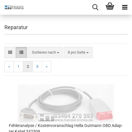
Reparatur
Sortieren nach
8 pro Seite
«
1
2
3
»
Feh­ler­ana­ly­se / Kos­ten­vor­an­schlag Hella Gut­mann OBD Ad­ap­
ter Kabel 342509