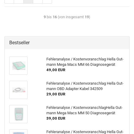
9
bis
16
(von insgesamt
19
)
Bestseller
Feh­ler­ana­ly­se / Kos­ten­vor­anschlag Hella Gut­
mann Mega Macs MM 66 Dia­gno­se­ge­rät
49,00 EUR
Feh­ler­ana­ly­se / Kos­ten­vor­anschlag Hella Gut­
mann OBD Ad­ap­ter Kabel 342509
29,00 EUR
Feh­ler­ana­ly­se / Kos­ten­vor­anschlag­Hel­la Gut­
mann Mega Macs MM 50 Dia­gno­se­ge­rät
39,00 EUR
Feh­ler­ana­ly­se / Kos­ten­vor­anschlag Hella Gut­