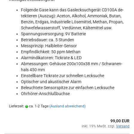
Fol­gen­de Gase kann das Gas­leck­such­ge­rät CD100A de­
tek­tie­ren (Aus­zug): Ace­ton, Al­ko­hol, Am­mo­ni­ak, Butan,
Ben­zin, Erd­gas, In­dus­tri­el­le Lö­se­mit­tel, Me­than, Pro­pan,
Schwe­fel­was­ser­stoff, Ver­dün­ner, Käl­te­mit­tel usw.
Span­nungs­ver­sor­gung: 9V Bat­te­rie
Be­triebs­dau­er: ca. 5 Stun­den
Mess­prin­zip: Halbleiter-​Sensor
Emp­find­lich­keit: 50 ppm Me­than
Alar­m­in­di­ka­to­ren: Tick­ra­te & LED
Ab­mes­sun­gen: Ge­häu­se 200x100x38 mm / Schwa­nen­
hals 450 mm
Ein­stell­ba­re Tick­ra­te zur schnel­len Leck­su­che
Op­ti­scher und akus­ti­scher Alarm
Be­leuch­te­te Sen­sor­spit­ze zur ein­fa­chen Leck­su­che
Ohrhörer-​Anschlußbuchse
Lieferzeit:
ca. 1-2 Tage
(Ausland abweichend)
99,00 EUR
inkl. 19% MwSt. zzgl.
Versand