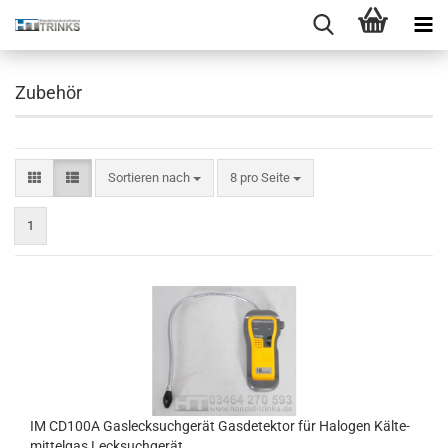
Zubehör
Sortieren nach
8 pro Seite
1
IM CD100A Gas­leck­such­ge­rät Gas­de­tek­tor für Ha­lo­gen Käl­te­
mit­tel­gas Leck­such­ge­rät