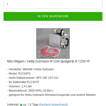
IN DEN WARENKORB
NEU Wigam / Hella Gut­mann R1234 Spül­ge­rät R 1234 YF
- Her­stel­ler:
WIGAM / Hella Gut­mann
- M
odel: R1234FS
- Hella Ar­ti­kel­num­mer: 8PS 185 107-​011
- f
ür Käl­te­mit­tel R1234YF
- V
olu­men: 2,4 Liter
- M
axi­mal­druck: 2000 KPA ( 20 Bar )
- ge­eig­net für Hella Gut­mann Kli­ma­ser­vice­ge­rä­te und an­de­re Mar­ken
Lieferzeit:
ca. 1-2 Tage
(Ausland abweichend)