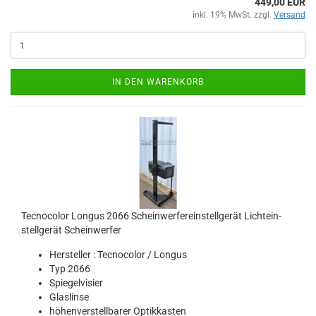
449,00 EUR
inkl. 19% MwSt. zzgl.
Versand
IN DEN WARENKORB
Tec­no­co­lor Lon­gus 2066 Schein­wer­fer­ein­stell­ge­rät Licht­ein­
stell­ge­rät Schein­wer­fer
Her­stel­ler : Tec­no­co­lor / Lon­gus
Typ 2066
Spie­gel­vi­sier
Glas­lin­se
hö­hen­ver­stell­ba­rer Op­tik­kas­ten