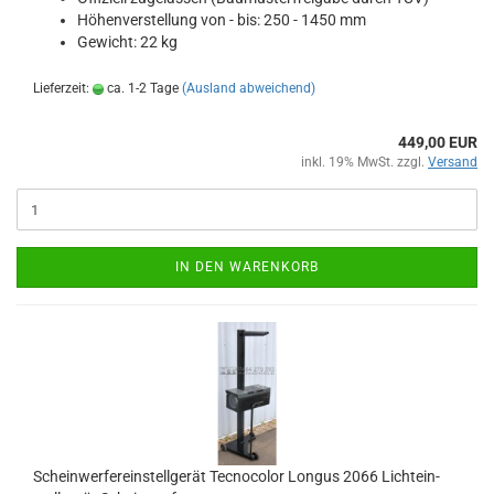
Hö­hen­ver­stel­lung von - bis: 250 - 1450 mm
Ge­wicht: 22 kg
Lieferzeit:
ca. 1-2 Tage
(Ausland abweichend)
449,00 EUR
inkl. 19% MwSt. zzgl.
Versand
IN DEN WARENKORB
Schein­wer­fer­ein­stell­ge­rät Tec­no­co­lor Lon­gus 2066 Licht­ein­