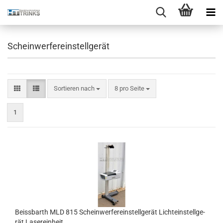
Scheinwerfereinstellgerät
Sortieren nach
8 pro Seite
1
Beiss­barth MLD 815 Schein­wer­fer­ein­stell­ge­rät Licht­ein­stell­ge­
rät La­ser­ein­heit