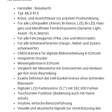
Her­stel­ler : Beiss­barth
Typ: MLD 815
Kreuz-​ und Aus­rich­t­la­ser zur prä­zi­sen Po­si­tio­nie­rung
Für alle Licht­quel­len (Xenon, Bi-​Xenon, LED, Bi-​LED, Ha­lo­
gen) und blend­frei­en Fern­licht­sys­te­me (Dy­na­mic Light
As­sist - DLA, Ma­trix)
Für alle Fahr­zeug­ar­ten (Pkw, Lkw und Mo­tor­rä­der)
Für alle Schein­wer­fer­ar­ten (Haupt-​, Nebel-​ und Zu­satz­
schein­wer­fer)
CMOS-​Kamera für di­gi­ta­le Bild­ver­ar­bei­tung in Echt­zeit
In­te­grier­ter Dru­cker
Mess­ergeb­nis­se in Echt­zeit
Ver­gleich der Mess­wer­te mit Grenz­wer­ten und ein­deu­ti­
ger Rot-​Grün-Beurteilung
Ex­ak­te De­fi­ni­ti­on der Hell-​Dunkel-Grenze ohne stö­ren­den
Blau­saum
Di­gi­ta­ler LCD-​Farbmonitor (5,7") mit 262.000 Far­ben
Touchscreen-​Funktion (Be­die­nung auch mit Hand­
schuh)
In­tui­ti­ve, ein­fa­che Be­nut­zer­füh­rung
Vi­su­el­le und akus­ti­sche Si­gna­le zur Un­ter­stüt­zung des