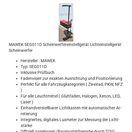
MAWEK SEG011D Schein­wer­fer­ein­stell­ge­rät Licht­ein­stell­ge­rät
Schein­wer­fer
Her­stel­ler : MAWEK
Typ: SEG011D
In­klu­si­ve Prüf­buch
Fa­den­vi­sier zur ex­ak­ten Aus­rich­tung und Po­si­tio­nie­rung
Per­fekt für alle Fahr­zeug­ka­te­go­rien ( Zwei­rad, PKW, NFZ
)
Für alle Leucht­mit­tel ( Glüh­fa­den, Ha­lo­gen, Xenon, LED,
Laser )
Ein­hand­ver­stell­ba­rer Licht­kas­ten mit au­to­ma­ti­scher Ar­
re­tie­rung
In­te­grier­tes, di­gi­ta­les Lux­me­ter zur Mes­sung der Licht­
stär­ke
Of­fi­zi­ell zu­ge­las­sen (Bau­mus­ter­frei­ga­be durch TÜV)