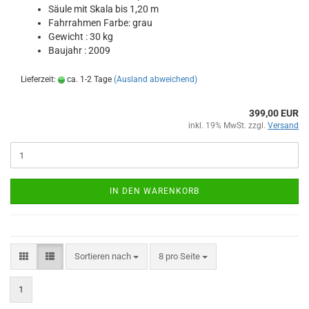
Säule mit Skala bis 1,20 m
Fahr­rah­men Farbe: grau
Ge­wicht : 30 kg
Bau­jahr : 2009
Lieferzeit:
ca. 1-2 Tage
(Ausland abweichend)
399,00 EUR
inkl. 19% MwSt. zzgl.
Versand
IN DEN WARENKORB
Sortieren nach
8 pro Seite
1