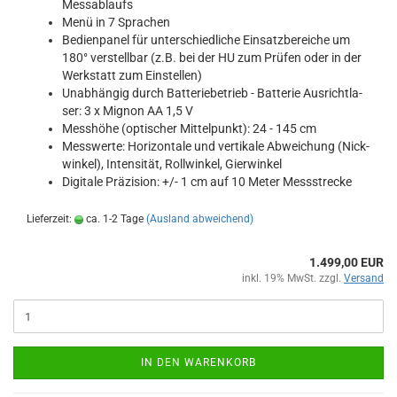
Mess­ab­laufs
Menü in 7 Spra­chen
Be­dien­pa­nel für un­ter­schied­li­che Ein­satz­be­rei­che um
180° ver­stell­bar (z.B. bei der HU zum Prü­fen oder in der
Werk­statt zum Ein­stel­len)
Un­ab­hän­gig durch Bat­te­rie­be­trieb - Bat­te­rie Aus­rich­t­la­
ser: 3 x Mi­gnon AA 1,5 V
Mess­hö­he (op­ti­scher Mit­tel­punkt): 24 - 145 cm
Mess­wer­te: Ho­ri­zon­ta­le und ver­ti­ka­le Ab­wei­chung (Nick­
win­kel), In­ten­si­tät, Roll­win­kel, Gier­win­kel
Di­gi­ta­le Prä­zi­si­on: +/- 1 cm auf 10 Meter Mess­stre­cke
Lieferzeit:
ca. 1-2 Tage
(Ausland abweichend)
1.499,00 EUR
inkl. 19% MwSt. zzgl.
Versand
IN DEN WARENKORB