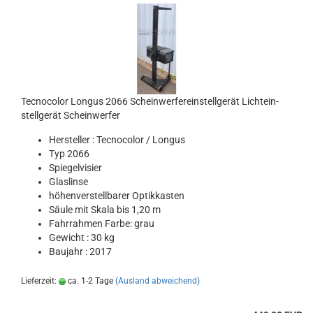
Tec­no­co­lor Lon­gus 2066 Schein­wer­fer­ein­stell­ge­rät Licht­ein­
stell­ge­rät Schein­wer­fer
Her­stel­ler : Tec­no­co­lor / Lon­gus
Typ 2066
Spie­gel­vi­sier
Glas­lin­se
hö­hen­ver­stell­ba­rer Op­tik­kas­ten
Säule mit Skala bis 1,20 m
Fahr­rah­men Farbe: grau
Ge­wicht : 30 kg
Bau­jahr : 2017
Lieferzeit:
ca. 1-2 Tage
(Ausland abweichend)