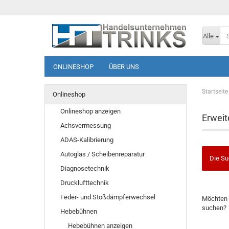
Alle
ONLINESHOP
ÜBER UNS
Startseite
Onlineshop
Onlineshop anzeigen
Erweit
Achsvermessung
ADAS-Kalibrierung
Autoglas / Scheibenreparatur
Die Su
Diagnosetechnik
Drucklufttechnik
Feder- und Stoßdämpferwechsel
Möchten 
suchen?
Hebebühnen
Hebebühnen anzeigen