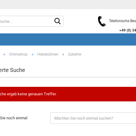
Telefonische Bes
+49 (0) 3464
»
»
»
Onlineshop
Hebebühnen
Zubehör
erte Suche
Konto e
che ergab keine genauen Treffer.
Passwo
Sie noch einmal