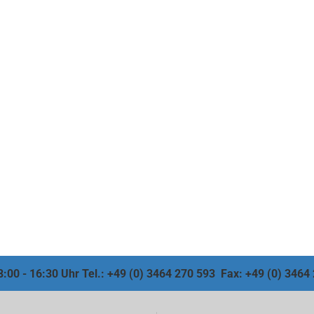
 8:00 - 16:30 Uhr Tel.: +49 (0) 3464 270 593 Fax: +49 (0) 346