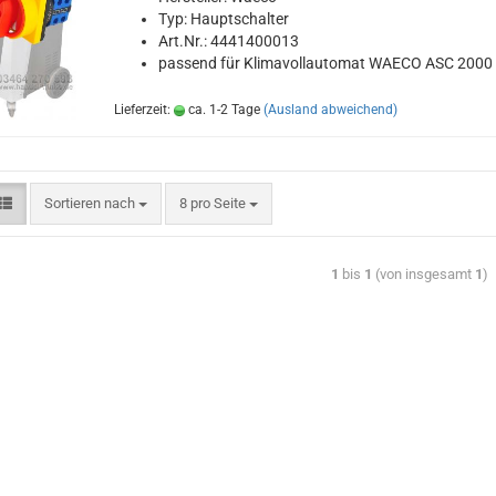
Typ: Haupt­schal­ter
Art.Nr.: 4441400013
pas­send für Kli­ma­voll­au­to­mat WAECO ASC 2000
Lieferzeit:
ca. 1-2 Tage
(Ausland abweichend)
Sortieren nach
8 pro Seite
1
bis
1
(von insgesamt
1
)