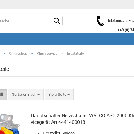
Telefonische Bes
+49 (0) 3464
»
»
»
Onlineshop
Klimaservice
Ersatzteile
eile
Konto e
Sortieren nach
8 pro Seite
Passwo
Haupt­schal­ter Netz­schal­ter WAECO ASC 2000 Kli­
vice­ge­rät Art 4441400013
Her­stel­ler: Waeco