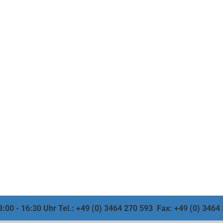
 8:00 - 16:30 Uhr Tel.: +49 (0) 3464 270 593 Fax: +49 (0) 346