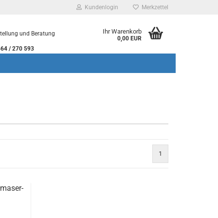
Kundenlogin
Merkzettel
Ihr Warenkorb
tellung und Beratung
0,00 EUR
 / 270 593
rstellen
1
rt vergessen?
ma­ser­