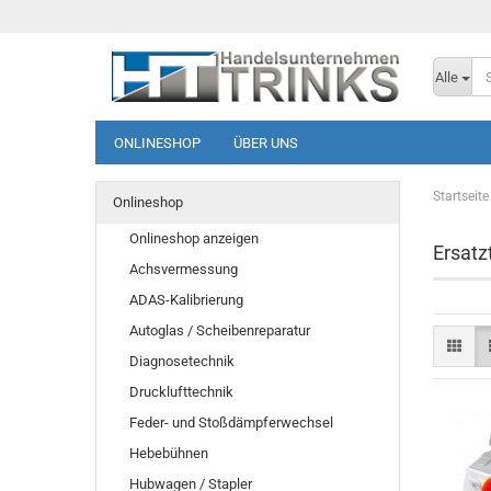
Alle
ONLINESHOP
ÜBER UNS
Startseite
Onlineshop
Onlineshop anzeigen
Ersatzt
Achsvermessung
ADAS-Kalibrierung
Autoglas / Scheibenreparatur
Diagnosetechnik
Drucklufttechnik
Feder- und Stoßdämpferwechsel
Hebebühnen
Hubwagen / Stapler