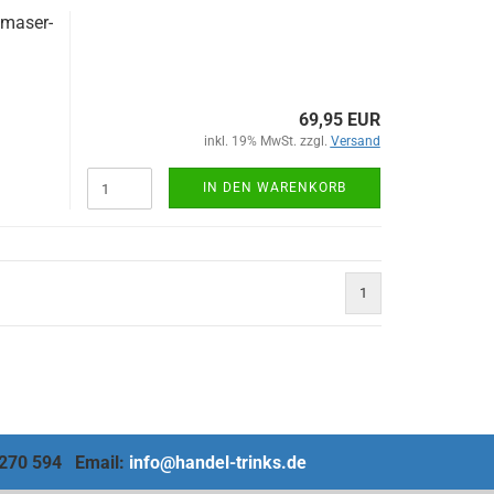
ma­ser­
69,95 EUR
inkl. 19% MwSt. zzgl.
Versand
IN DEN WARENKORB
1
4 270 594 Email:
info@handel-trinks.de