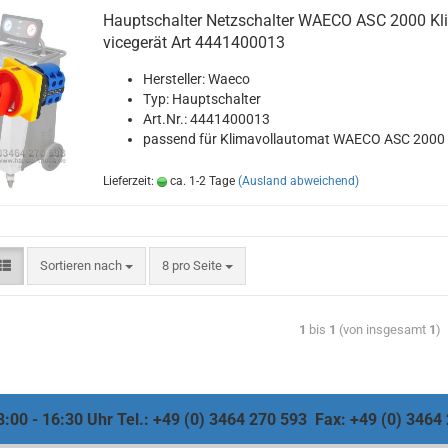
Haupt­schal­ter Netz­schal­ter WAECO ASC 2000 Kli­
vice­ge­rät Art 4441400013
Her­stel­ler: Waeco
Typ: Haupt­schal­ter
Art.Nr.: 4441400013
pas­send für Kli­ma­voll­au­to­mat WAECO ASC 2000
Lieferzeit:
ca. 1-2 Tage
(Ausland abweichend)
Sortieren nach
8 pro Seite
1
bis
1
(von insgesamt
1
)
 8:00 - 16:30 Uhr Tel.: +49 (0) 3464 270 593 Fax: +49 (0) 346