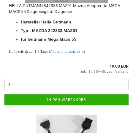
HELLA GUT­MANN 342333 MAZ01 Mazda Ad­ap­ter für MEGA
MACS 55 Dia­gno­se­ge­rät Dia­gno­se
Her­stel­ler Hella Gut­mann
Typ : MAZDA 342333 MAZ01
für Gut­mann Mega Macs 55
Lieferzeit:
ca. 1-2 Tage
(Ausland abweichend)
19,00 EUR
inkl. 19% MwSt. zzgl.
Versand
IN DEN WARENKORB