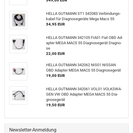
349,00 EUR
HELLA GUT­MANN ST1 342083 Ver­bin­dungs­
ka­bel für Dia­gno­se­ge­rä­te Mega Macs 55
34,95 EUR
HELLA GUT­MANN 342105 FIA01 Fiat OBD Ad­
ap­ter MEGA MACS 55 Dia­gno­se­ge­rät Dia­gno­
se
22,00 EUR
HELLA GUT­MANN 342062 NIS01 NIS­SAN
OBD Ad­ap­ter MEGA MACS 55 Dia­gno­se­ge­rät
19,00 EUR
HELLA GUT­MANN 342061 VOL01 VOLKS­WA­
GEN VW OBD Ad­ap­ter MEGA MACS 55 Dia­
gno­se­ge­rät
19,50 EUR
Newsletter-Anmeldung