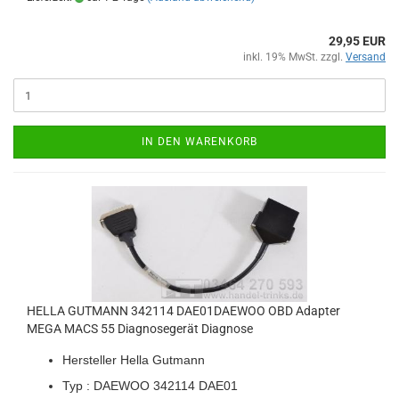
29,95 EUR
inkl. 19% MwSt. zzgl.
Versand
IN DEN WARENKORB
HELLA GUT­MANN 342114 DAE01DAEWOO OBD Ad­ap­ter
MEGA MACS 55 Dia­gno­se­ge­rät Dia­gno­se
Her­stel­ler Hella Gut­mann
Typ : DAE­WOO 342114 DAE01