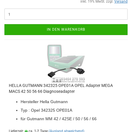
inkl. 19% MwSt. zzgl.
Versand
IN DEN WARENKORB
HELLA GUT­MANN 342325 OPE01A OPEL Ad­ap­ter MEGA
MACS 42 50 56 66 Dia­gno­se­ad­ap­ter
Her­stel­ler Hella Gut­mann
Typ : Opel 342325 OPE01A
für Gut­mann MM 42 / 42SE / 50 / 56 / 66
Lieferzeit:
ca. 1-2 Tage
(Ausland abweichend)