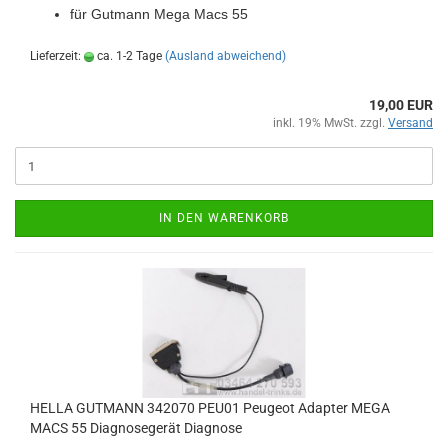
für Gut­mann Mega Macs 55
Lieferzeit:
ca. 1-2 Tage
(Ausland abweichend)
19,00 EUR
inkl. 19% MwSt. zzgl.
Versand
IN DEN WARENKORB
HELLA GUT­MANN 342070 PEU01 Peu­geot Ad­ap­ter MEGA
MACS 55 Dia­gno­se­ge­rät Dia­gno­se