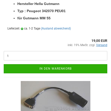
Her­stel­ler Hella Gut­mann
Typ : Peu­geot 342070 PEU01
für Gut­mann MM 55
Lieferzeit:
ca. 1-2 Tage
(Ausland abweichend)
19,00 EUR
inkl. 19% MwSt. zzgl.
Versand
IN DEN WARENKORB