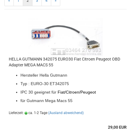
«
1
2
3
4
»
HELLA GUT­MANN 342075 EURO30 Fiat Ci­tro­en Peu­geot OBD
Ad­ap­ter MEGA MACS 55
Her­stel­ler Hella Gut­mann
Typ : EURO-​30 ET342075
IPC 30 ge­eig­net für
Fiat/Ci­tro­en/Peu­geot
für Gut­mann Mega Macs 55
Lieferzeit:
ca. 1-2 Tage
(Ausland abweichend)
29,00 EUR