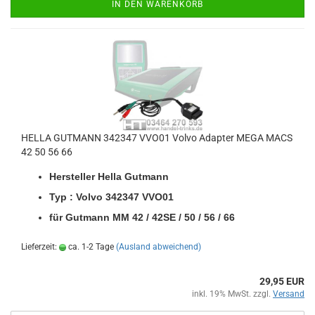
IN DEN WARENKORB
HELLA GUT­MANN 342347 VVO01 Volvo Ad­ap­ter MEGA MACS
42 50 56 66
Her­stel­ler Hella Gut­mann
Typ : Volvo 342347 VVO01
für Gut­mann MM 42 / 42SE / 50 / 56 / 66
Lieferzeit:
ca. 1-2 Tage
(Ausland abweichend)
29,95 EUR
inkl. 19% MwSt. zzgl.
Versand