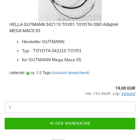
HELLA GUT­MANN 342110 TOY01 TO­YO­TA OBD Ad­ap­ter
MEGA MACS 55
Her­stel­ler GUT­MANN
Typ : TO­YO­TA 342110 TOY01
für GUT­MANN Mega Macs
55
Lieferzeit:
ca. 1-2 Tage
(Ausland abweichend)
19,00 EUR
inkl. 19% MwSt. zzgl.
Versand
IN DEN WARENKORB