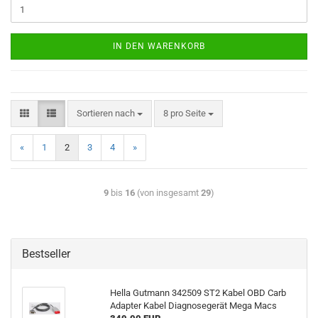
IN DEN WARENKORB
Sortieren nach
8 pro Seite
«
1
2
3
4
»
9
bis
16
(von insgesamt
29
)
Bestseller
Hella Gut­mann 342509 ST2 Kabel OBD Carb
Ad­ap­ter Kabel Dia­gno­se­ge­rät Mega Macs