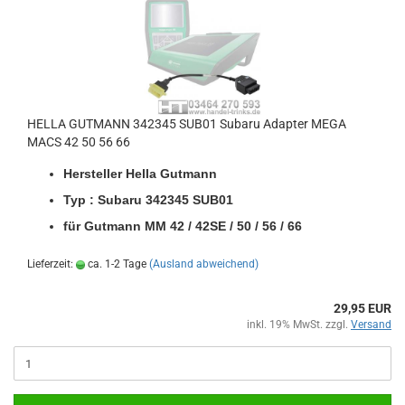
HELLA GUT­MANN 342345 SUB01 Sub­a­ru Ad­ap­ter MEGA
MACS 42 50 56 66
Her­stel­ler Hella Gut­mann
Typ : Sub­a­ru 342345 SUB01
für Gut­mann MM 42 / 42SE / 50 / 56 / 66
Lieferzeit:
ca. 1-2 Tage
(Ausland abweichend)
29,95 EUR
inkl. 19% MwSt. zzgl.
Versand