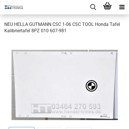
NEU HELLA GUT­MANN CSC 1-06 CSC TOOL Honda Tafel
Ka­li­brier­ta­fel 8PZ 010 607-​981